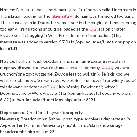
Notice
: Function _load_textdomain_just_in_time was called
incorrectly
.
Translation loading for the
domain was triggered too early.
photo-gallery
This is usually an indicator for some code in the plugin or theme running
too early. Translations should be loaded at the
action or later.
init
Please see
Debugging in WordPress
for more information. (This
message was added in version 6.7.0.) in
/wp-includes/functions.php
on
line
6131
Notice
: Funkcja _load_textdomain_just_in_time została wywołana
nieprawidłowo
. Ładowanie tłumaczenia dla domeny
zostało
newsmag
uruchomione zbyt wcześnie. Zwykle jest to wskaźnik, że jakiś kod we
wtyczce lub motywie działa zbyt wcześnie. Tłumaczenia powinny zostać
załadowane podczas akcji
lub później. Dowiedz się więcej:
init
Debugowanie w WordPressie
. (Ten komunikat został dodany w wersji
6.7.0.) in
/wp-includes/functions.php
on line
6131
Deprecated
: Creation of dynamic property
Newsmag_Breadcrumbs::$show_post_type_archive is deprecated in
/wp-content/themes/newsmag/inc/libraries/class-newsmag-
breadcrumbs.php
on line
93