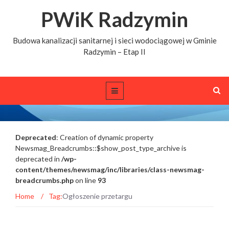
PWiK Radzymin
Budowa kanalizacji sanitarnej i sieci wodociągowej w Gminie
Radzymin – Etap II
Deprecated
: Creation of dynamic property
Tags archive: Ogłoszenie przetargu
Newsmag_Breadcrumbs::$show_post_type_archive is
deprecated in
/wp-
content/themes/newsmag/inc/libraries/class-newsmag-
breadcrumbs.php
on line
93
Home
/
Tag:
Ogłoszenie przetargu