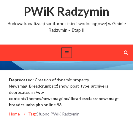
PWiK Radzymin
Budowa kanalizacji sanitarnej i sieci wodociągowej w Gminie
Radzymin – Etap II
Deprecated
: Creation of dynamic property
Tags archive: Słupno PWiK Radzymin
Newsmag_Breadcrumbs::$show_post_type_archive is
deprecated in
/wp-
content/themes/newsmag/inc/libraries/class-newsmag-
breadcrumbs.php
on line
93
Home
/
Tag:
Słupno PWiK Radzymin