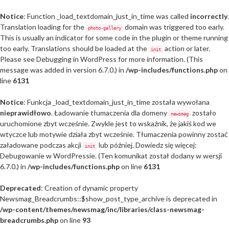
Notice
: Function _load_textdomain_just_in_time was called
incorrectly
.
Translation loading for the
domain was triggered too early.
photo-gallery
This is usually an indicator for some code in the plugin or theme running
too early. Translations should be loaded at the
action or later.
init
Please see
Debugging in WordPress
for more information. (This
message was added in version 6.7.0.) in
/wp-includes/functions.php
on
line
6131
Notice
: Funkcja _load_textdomain_just_in_time została wywołana
nieprawidłowo
. Ładowanie tłumaczenia dla domeny
zostało
newsmag
uruchomione zbyt wcześnie. Zwykle jest to wskaźnik, że jakiś kod we
wtyczce lub motywie działa zbyt wcześnie. Tłumaczenia powinny zostać
załadowane podczas akcji
lub później. Dowiedz się więcej:
init
Debugowanie w WordPressie
. (Ten komunikat został dodany w wersji
6.7.0.) in
/wp-includes/functions.php
on line
6131
Deprecated
: Creation of dynamic property
Newsmag_Breadcrumbs::$show_post_type_archive is deprecated in
/wp-content/themes/newsmag/inc/libraries/class-newsmag-
breadcrumbs.php
on line
93