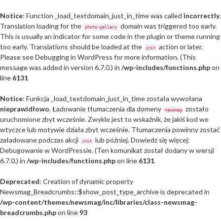
Notice
: Function _load_textdomain_just_in_time was called
incorrectly
.
Translation loading for the
domain was triggered too early.
photo-gallery
This is usually an indicator for some code in the plugin or theme running
too early. Translations should be loaded at the
action or later.
init
Please see
Debugging in WordPress
for more information. (This
message was added in version 6.7.0.) in
/wp-includes/functions.php
on
line
6131
Notice
: Funkcja _load_textdomain_just_in_time została wywołana
nieprawidłowo
. Ładowanie tłumaczenia dla domeny
zostało
newsmag
uruchomione zbyt wcześnie. Zwykle jest to wskaźnik, że jakiś kod we
wtyczce lub motywie działa zbyt wcześnie. Tłumaczenia powinny zostać
załadowane podczas akcji
lub później. Dowiedz się więcej:
init
Debugowanie w WordPressie
. (Ten komunikat został dodany w wersji
6.7.0.) in
/wp-includes/functions.php
on line
6131
Deprecated
: Creation of dynamic property
Newsmag_Breadcrumbs::$show_post_type_archive is deprecated in
/wp-content/themes/newsmag/inc/libraries/class-newsmag-
breadcrumbs.php
on line
93