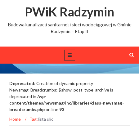
PWiK Radzymin
Budowa kanalizacji sanitarnej i sieci wodociągowej w Gminie
Radzymin – Etap II
Deprecated
: Creation of dynamic property
Tags archive: lista ulic
Newsmag_Breadcrumbs::$show_post_type_archive is
deprecated in
/wp-
content/themes/newsmag/inc/libraries/class-newsmag-
breadcrumbs.php
on line
93
Home
/
Tag:
lista ulic